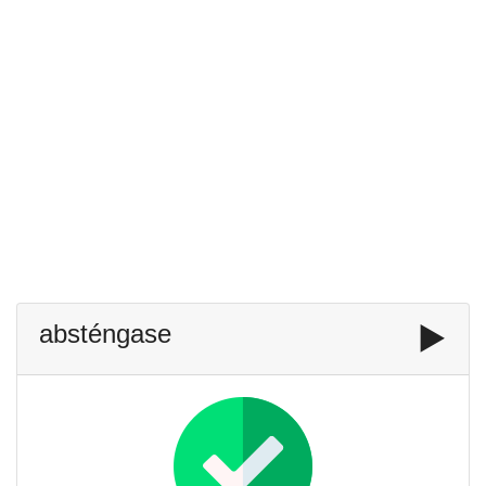
absténgase
▶️