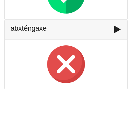
abxténgaxe
▶️