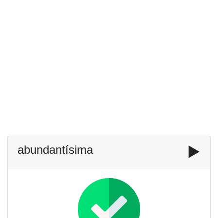
abundantísima
▶️