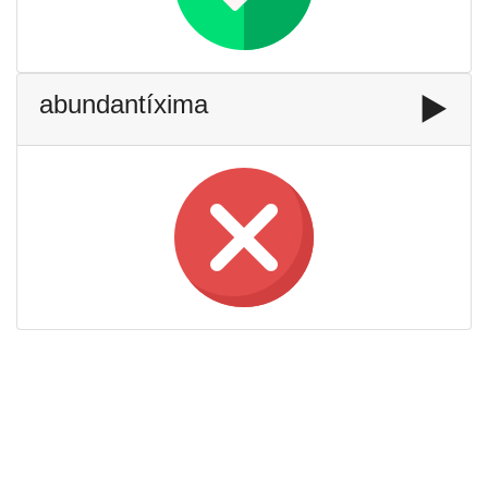
abundantíxima
▶️