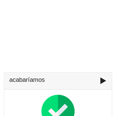
acabaríamos
▶️