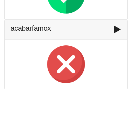
acabaríamox
▶️