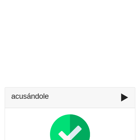
acusándole
▶️