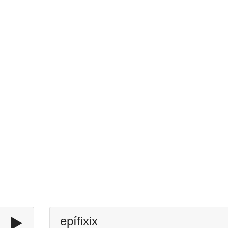
▶️
epífixix