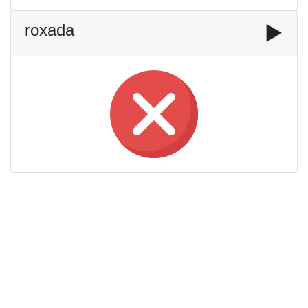
roxada
▶️