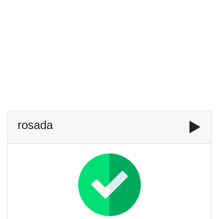
rosada
▶️