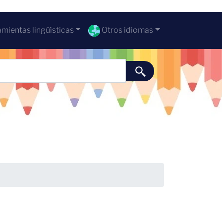
mientas lingüísticas
Otros idiomas