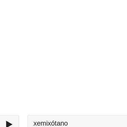
▶️
xemixótano