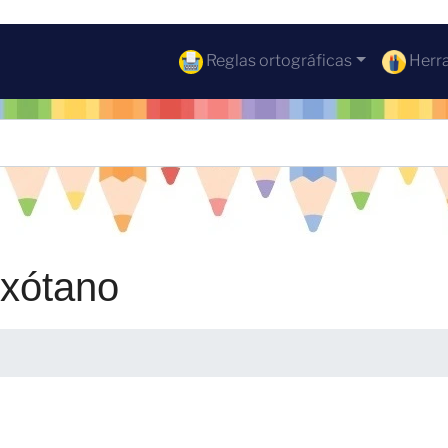
Reglas ortográficas
Herra
ixótano