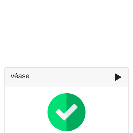
véase
▶️