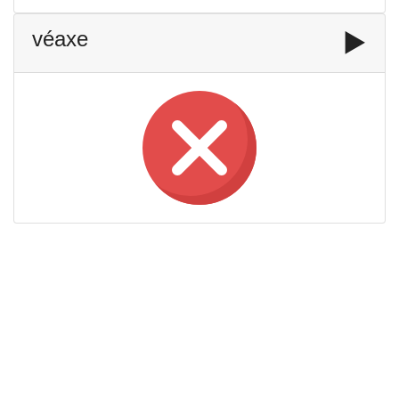
véaxe
▶️