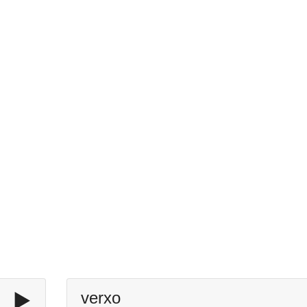
▶️
verxo