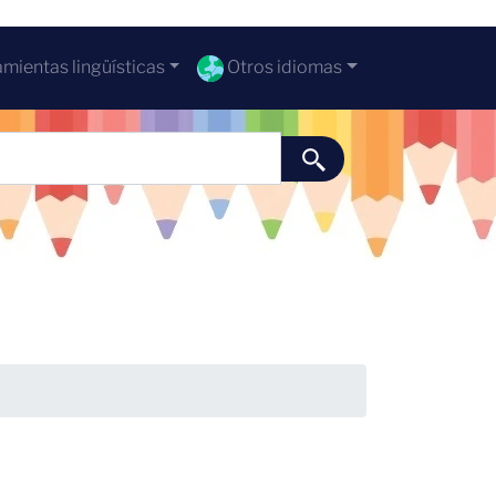
mientas lingüísticas
Otros idiomas