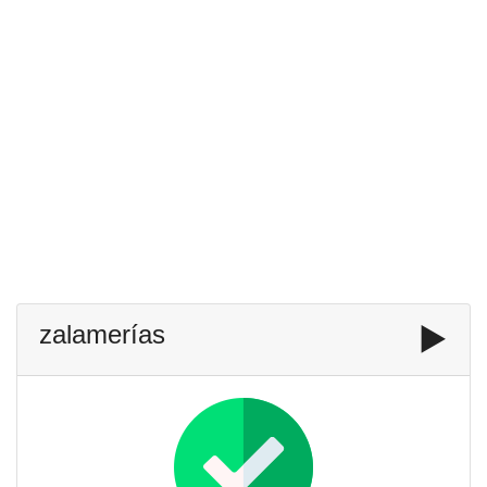
zalamerías
▶️