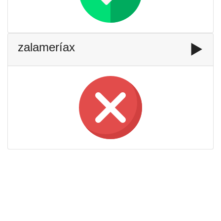
zalameríax
▶️