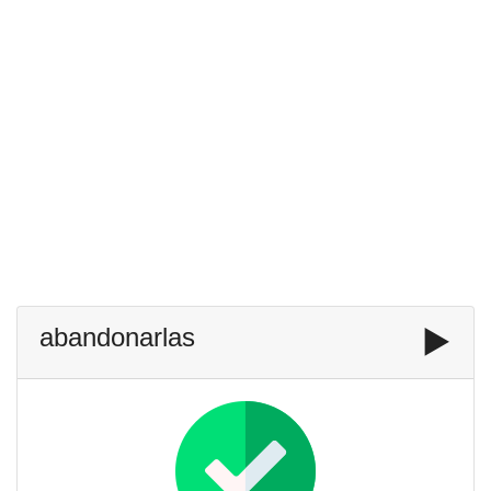
abandonarlas
▶️