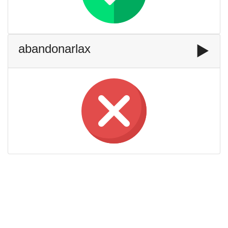
abandonarlax
▶️