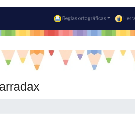
Reglas ortográficas
Herra
garradax