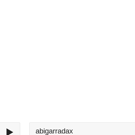
▶️
abigarradax