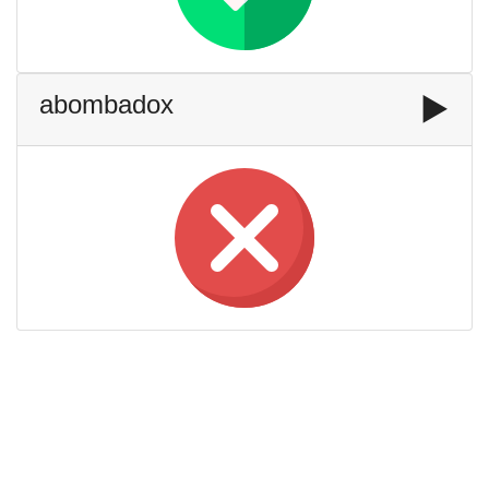
abombadox
▶️