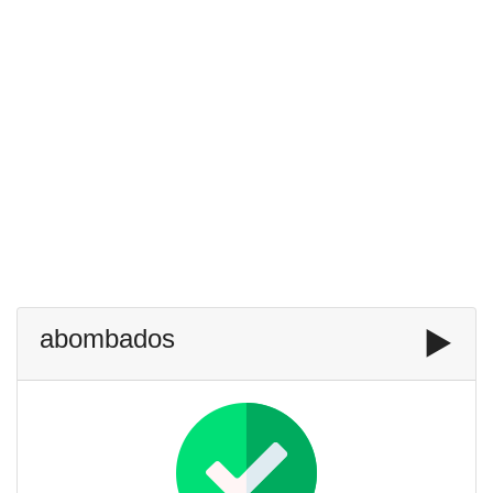
abombados
▶️