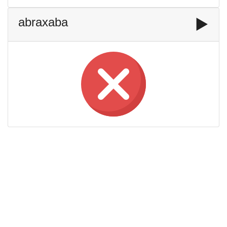
abraxaba
▶️