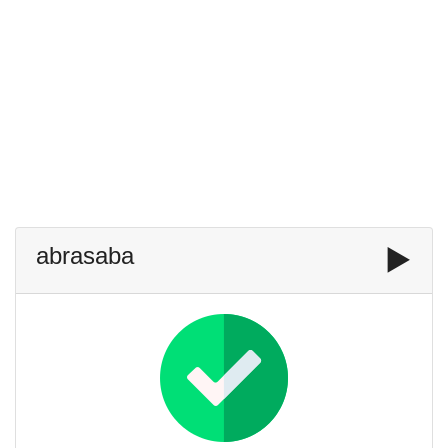
abrasaba
▶️