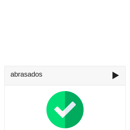
abrasados
▶️