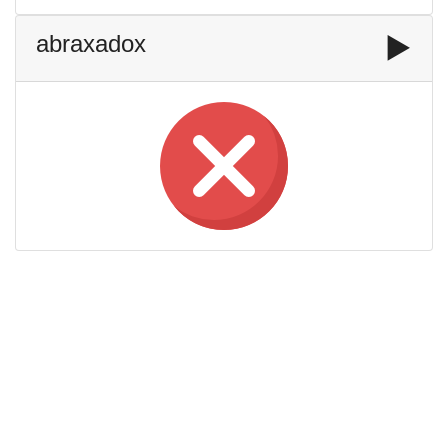
abraxadox
▶️