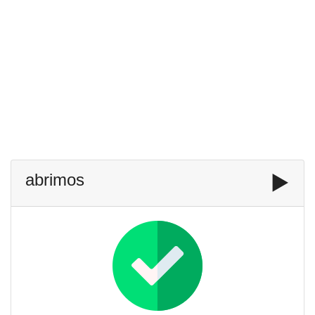
abrimos
▶️