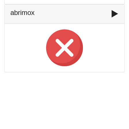
abrimox
▶️