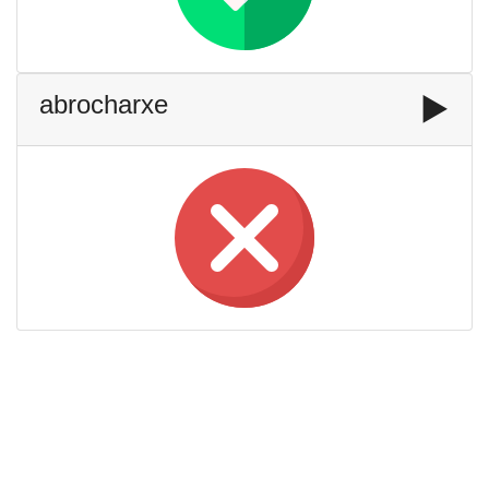
abrocharxe
▶️