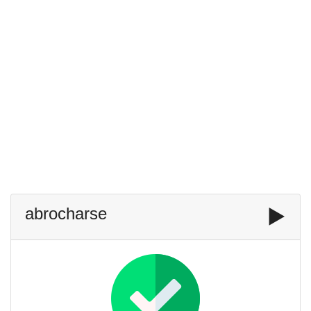
abrocharse
▶️