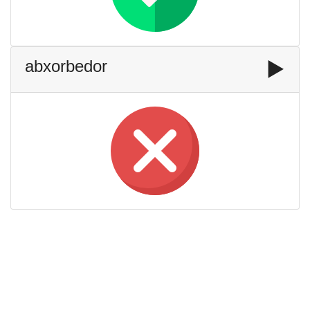
abxorbedor
▶️