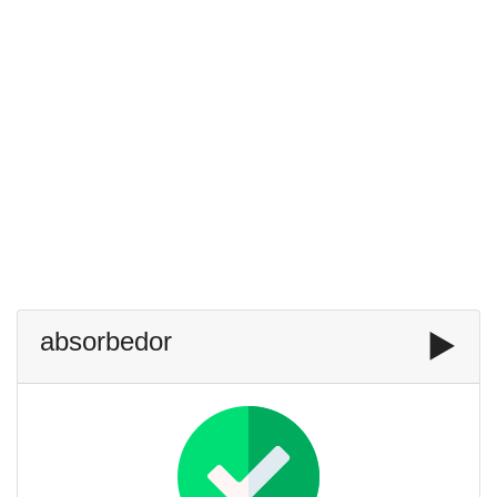
absorbedor
▶️