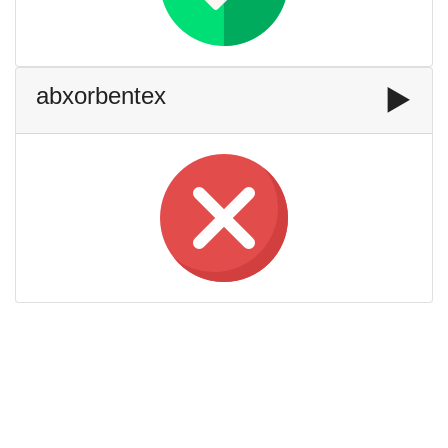
abxorbentex
▶️