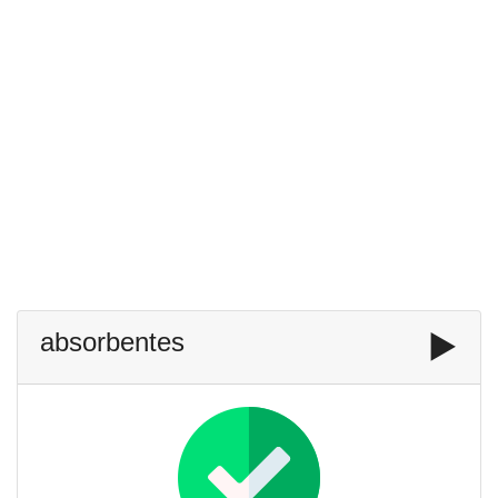
absorbentes
▶️