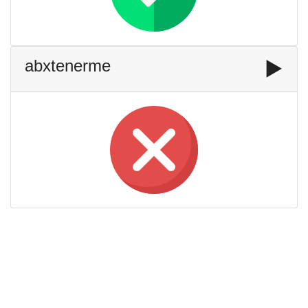
abxtenerme
▶️