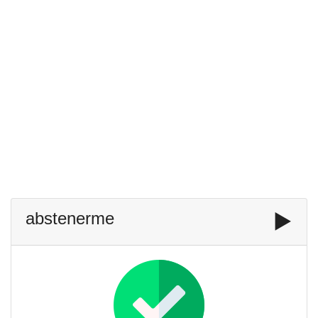
abstenerme
▶️