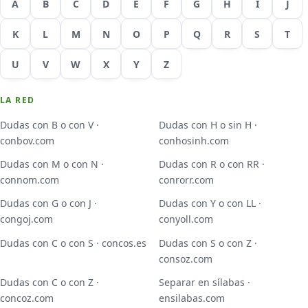
A
B
C
D
E
F
G
H
I
J
K
L
M
N
O
P
Q
R
S
T
U
V
W
X
Y
Z
LA RED
Dudas con B o con V ·
Dudas con H o sin H ·
conbov.com
conhosinh.com
Dudas con M o con N ·
Dudas con R o con RR ·
connom.com
conrorr.com
Dudas con G o con J ·
Dudas con Y o con LL ·
congoj.com
conyoll.com
Dudas con C o con S · concos.es
Dudas con S o con Z ·
consoz.com
Dudas con C o con Z ·
Separar en sílabas ·
concoz.com
ensilabas.com