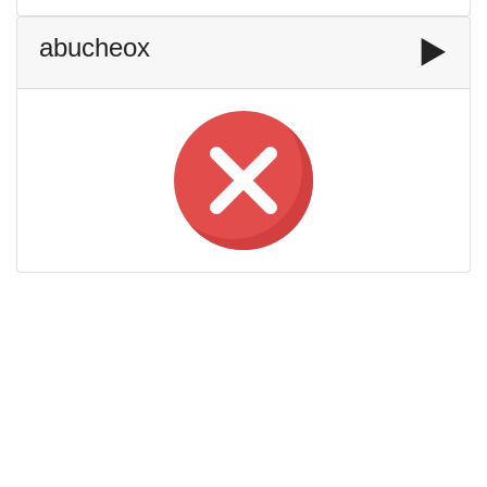
abucheox
▶️