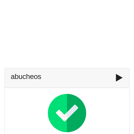
abucheos
▶️