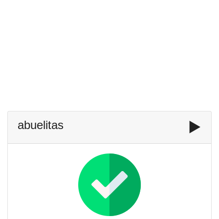
abuelitas
▶️