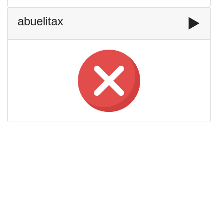
abuelitax
▶️