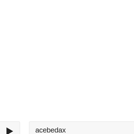
▶️
acebedax