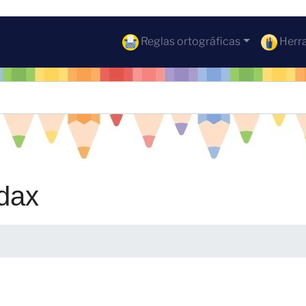
Reglas ortográficas
Herra
dax