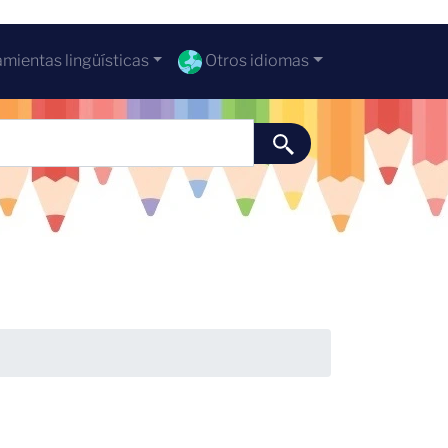
mientas lingüísticas
Otros idiomas