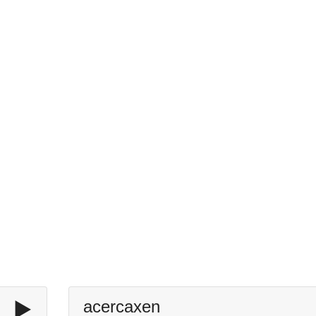
▶️
acercaxen