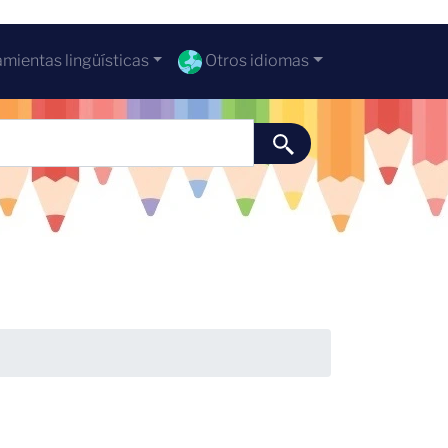
mientas lingüísticas
Otros idiomas