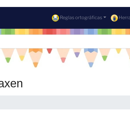
Reglas ortográficas
Herra
caxen