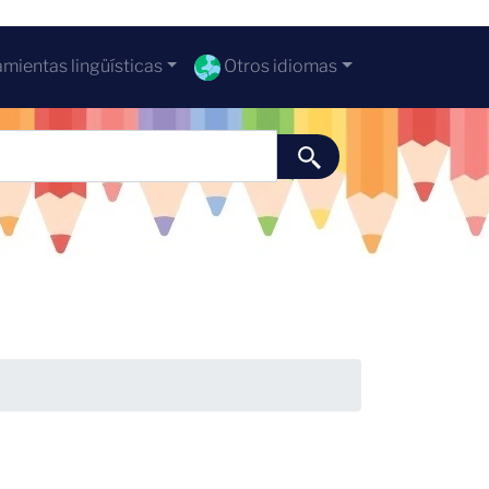
mientas lingüísticas
Otros idiomas