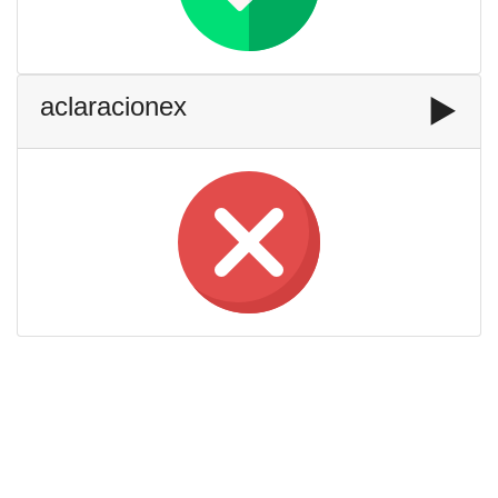
aclaracionex
▶️