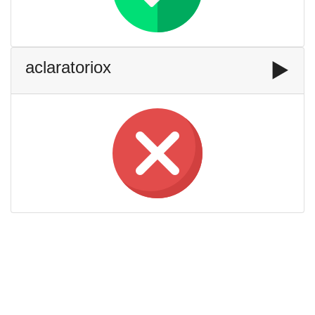
aclaratoriox
▶️