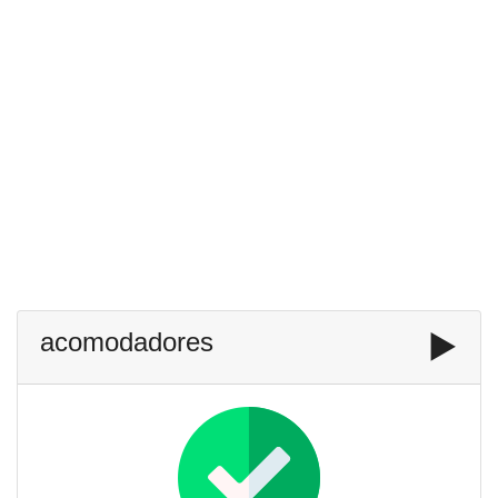
acomodadores
▶️