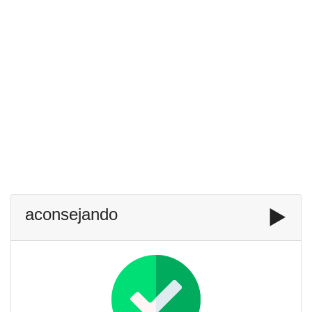
aconsejando
▶️