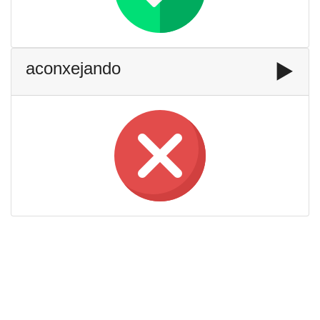
aconxejando
▶️