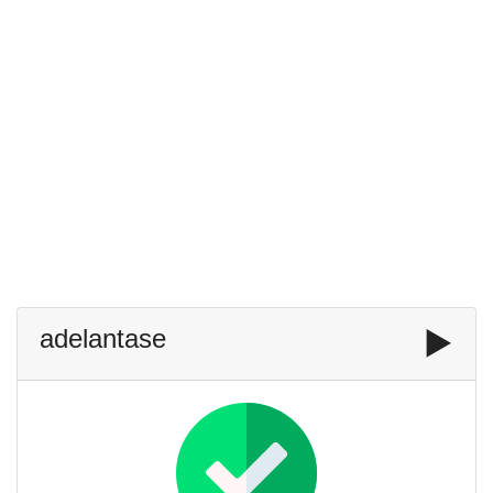
adelantase
▶️