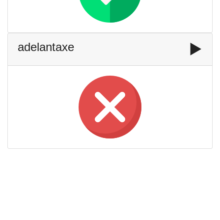
adelantaxe
▶️