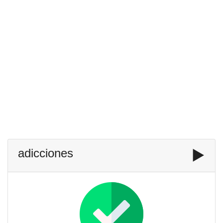
adicciones
▶️