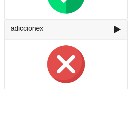
adiccionex
▶️