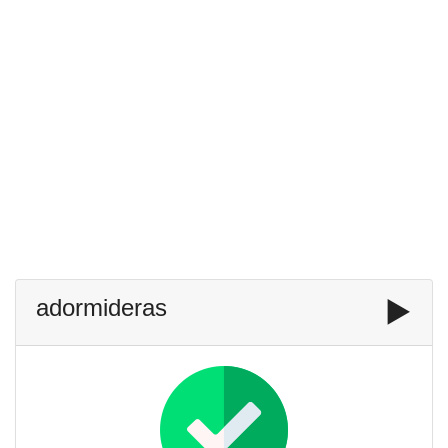
adormideras
▶️