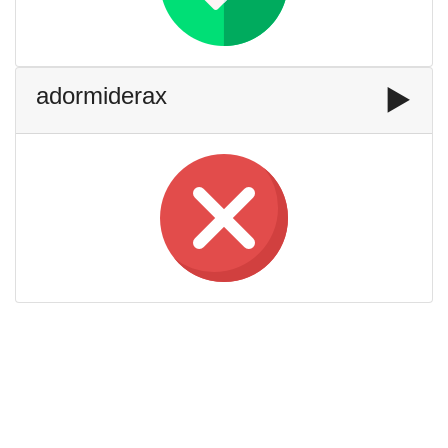
adormiderax
▶️