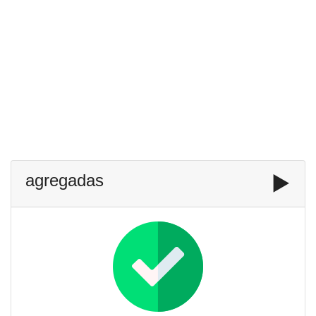
agregadas
▶️