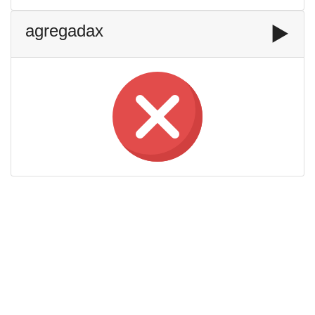
agregadax
▶️