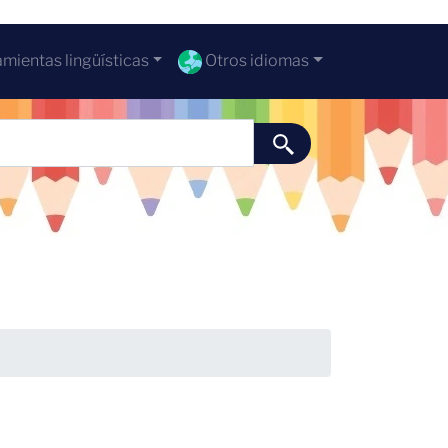
mientas lingüísticas
Otros idiomas