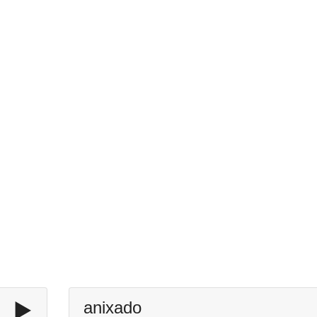
▶️
anixado