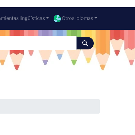
mientas lingüísticas
Otros idiomas