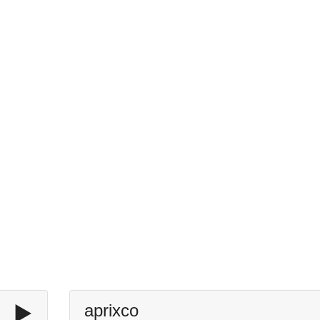
▶️
aprixco