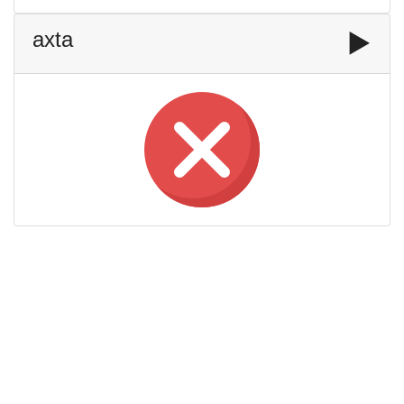
axta
▶️