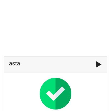
asta
▶️