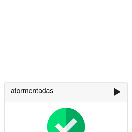
atormentadas
▶️