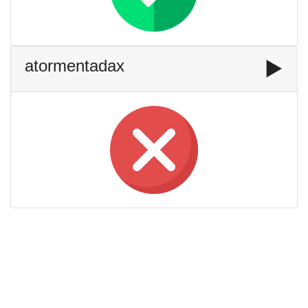
atormentadax
▶️