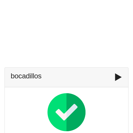
bocadillos
▶️