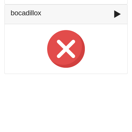
bocadillox
▶️