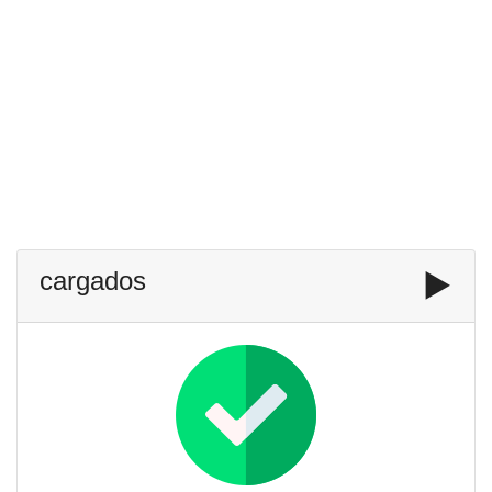
cargados
▶️