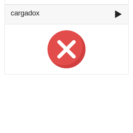
cargadox
▶️