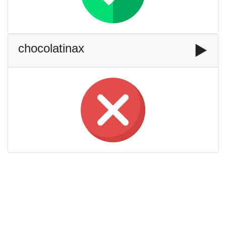
chocolatinax
▶️