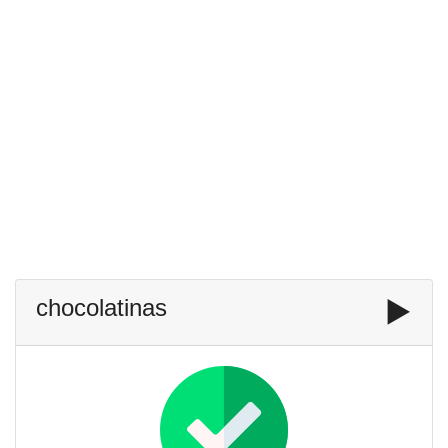
chocolatinas
▶️