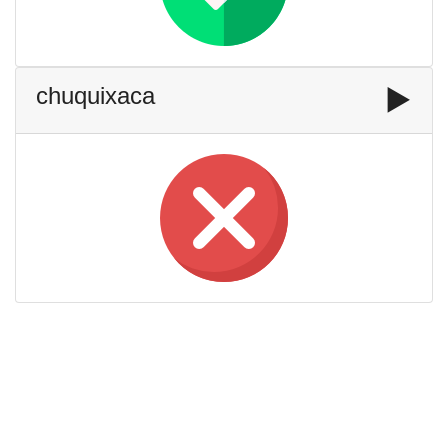
chuquixaca
▶️