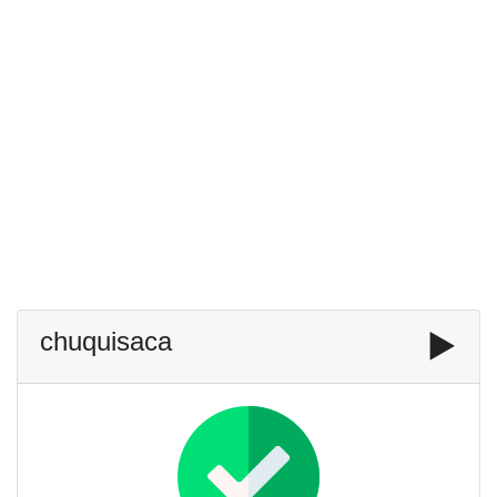
chuquisaca
▶️