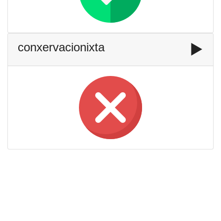
conxervacionixta
▶️