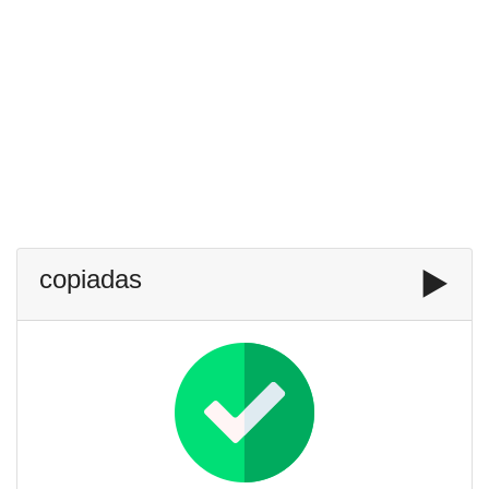
copiadas
▶️