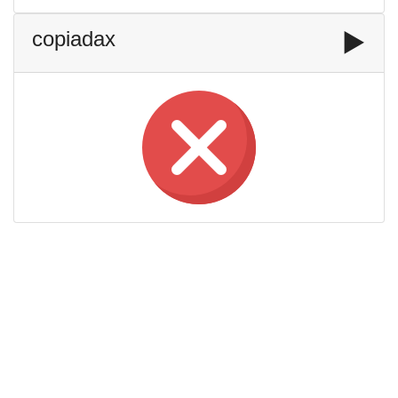
copiadax
▶️