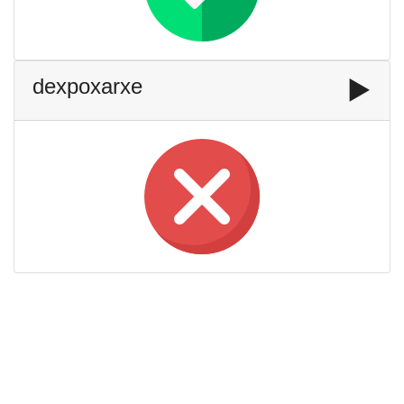
dexpoxarxe
▶️