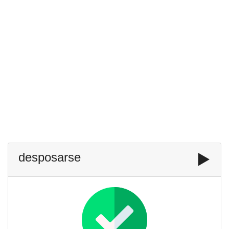
desposarse
▶️