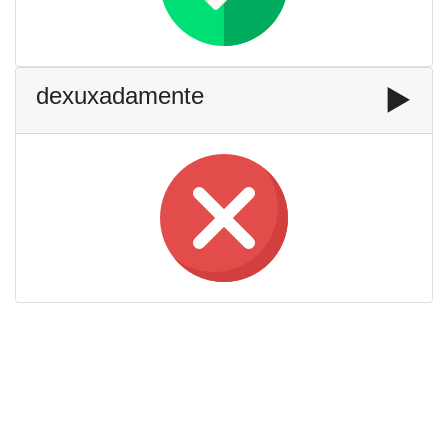
dexuxadamente
▶️