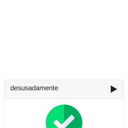
desusadamente
▶️