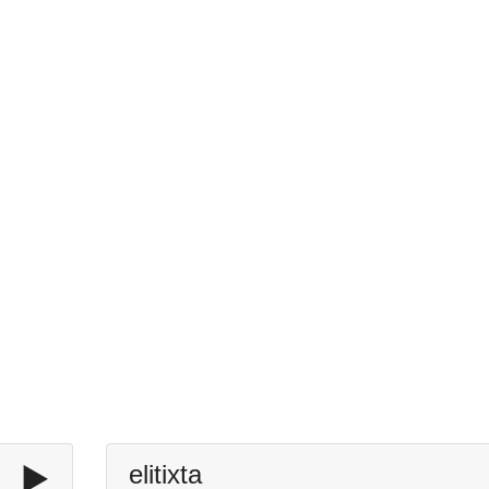
▶️
elitixta