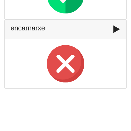
encarnarxe
▶️