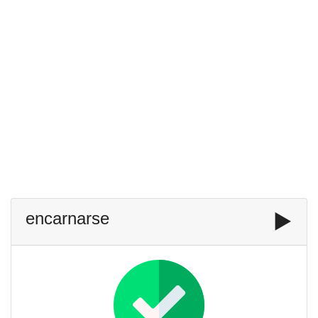
encarnarse
▶️