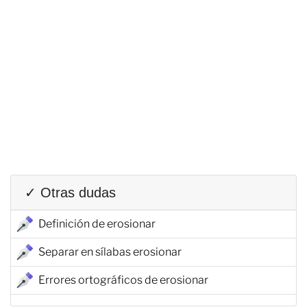
✓ Otras dudas
Definición de erosionar
Separar en sílabas erosionar
Errores ortográficos de erosionar