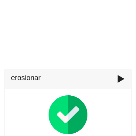
erosionar
▶️