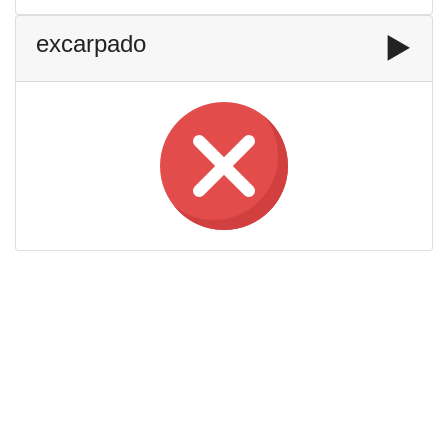
excarpado
▶️